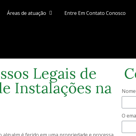
Áreas de atuação
Entre Em Contato Conosco
ssos Legais de
C
e Instalações na
Nome
O ema
do alguém é ferido em uma propriedade e processa