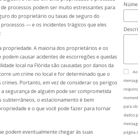
Númer
os de processos podem ser muito estressantes para
guro do proprietário ou taxas de seguro do
s processos — e os incidentes trágicos que eles
Descr
:
 propriedade. A maioria dos proprietários e os
e podem causar acidentes de escorregões e quedas
idade local na Flórida são causadas por danos da
Ao
orre um crime no local e for determinado que o
mensage
s crimes. Portanto, em vez de considerar os perigos
respon
omo a segurança de alguém pode ser comprometida
moment
os subterrâneos, o estacionamento é bem
para obt
ropriedade e o que você pode fazer para tornar
dados p
mensage
s que podem eventualmente chegar às suas
página 