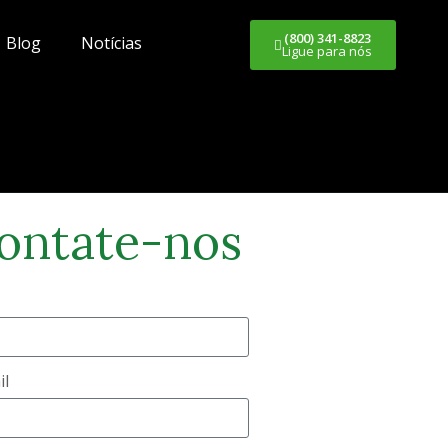
(800) 341-8823
Blog
Notícias
Ligue para nós
ontate-nos
il